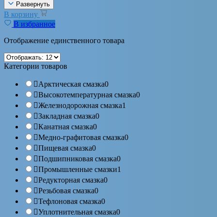
Развернуть
В корзину
В избранное
Отображение единственного товара
Категории товаров
Арктическая смазка
0
Высокотемпературная смазка
0
Железнодорожная смазка
1
Закладная смазка
0
Канатная смазка
0
Медно-графитовая смазка
0
Пищевая смазка
0
Подшипниковая смазка
0
Промышленные смазки
1
Редукторная смазка
0
Резьбовая смазка
0
Тефлоновая смазка
0
Уплотнительная смазка
0