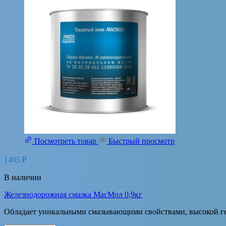
Посмотреть товар
Быстрый просмотр
1405
₽
В наличии
Железнодорожная смазка МасМол 0,9кг
Обладает уникальными смазывающими свойствами, высокой г