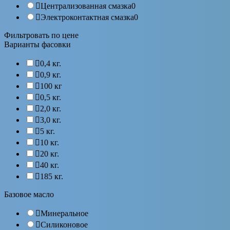
Централизованная смазка
0
Электроконтактная смазка
0
Фильтровать по цене
Варианты фасовки
0,4 кг.
0,9 кг.
100 кг
0,5 кг.
2,0 кг.
3,0 кг.
5 кг.
10 кг.
20 кг.
40 кг.
185 кг.
Базовое масло
Минеральное
Силиконовое