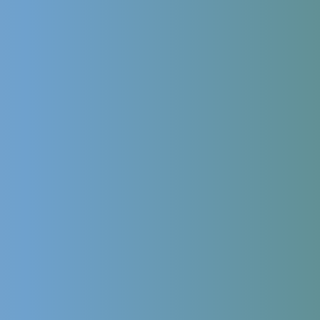
сообщение (не обязательно)
Продолжая использовать сайт, я даю
согласие на обработку
персональных данных
в соответствии с
политикой обработки
персональных данных
,
политикой конфиденциальности сайта
и
согласие на обработку персональных данных с помощью
сервиса Яндекс.Метрика
Leave this field empty
Сколько