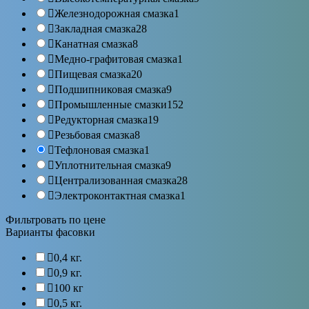
Железнодорожная смазка
1
Закладная смазка
28
Канатная смазка
8
Медно-графитовая смазка
1
Пищевая смазка
20
Подшипниковая смазка
9
Промышленные смазки
152
Редукторная смазка
19
Резьбовая смазка
8
Тефлоновая смазка
1
Уплотнительная смазка
9
Централизованная смазка
28
Электроконтактная смазка
1
Фильтровать по цене
Варианты фасовки
0,4 кг.
0,9 кг.
100 кг
0,5 кг.