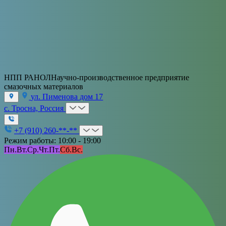
НПП РАНОЛ
Научно-производственное предприятие
смазочных материалов
ул. Пименова дом 17
с. Тросна, Россия
+7 (910) 260-**-**
Режим работы: 10:00 - 19:00
Пн.
Вт.
Ср.
Чт.
Пт.
Сб.
Вс.