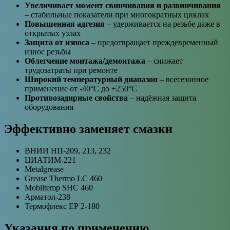
Увеличивает момент свинчивания и развинчивания
– стабильные показатели при многократных циклах
Повышенная адгезия
– удерживается на резьбе даже в
открытых узлах
Защита от износа
– предотвращает преждевременный
износ резьбы
Облегчение монтажа/демонтажа
– снижает
трудозатраты при ремонте
Широкий температурный диапазон
– всесезонное
применение от -40°C до +250°C
Противозадирные свойства
– надёжная защита
оборудования
Эффективно заменяет смазки
ВНИИ НП-209, 213, 232
ЦИАТИМ-221
Metalgrease
Grease Thermo LC 460
Mobiltemp SHC 460
Арматол-238
Термофлекс ЕР 2-180
Указания по применению