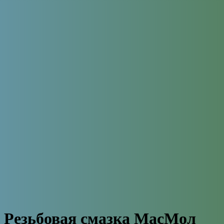
Резьбовая смазка МасМол