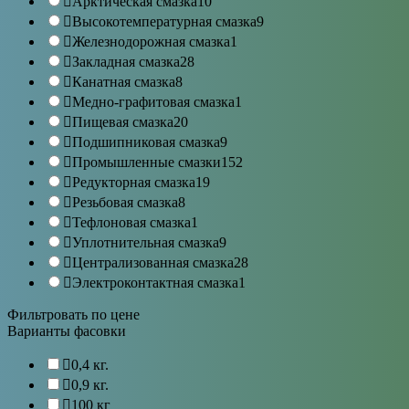
Арктическая смазка
10
Высокотемпературная смазка
9
Железнодорожная смазка
1
Закладная смазка
28
Канатная смазка
8
Медно-графитовая смазка
1
Пищевая смазка
20
Подшипниковая смазка
9
Промышленные смазки
152
Редукторная смазка
19
Резьбовая смазка
8
Тефлоновая смазка
1
Уплотнительная смазка
9
Централизованная смазка
28
Электроконтактная смазка
1
Фильтровать по цене
Варианты фасовки
0,4 кг.
0,9 кг.
100 кг