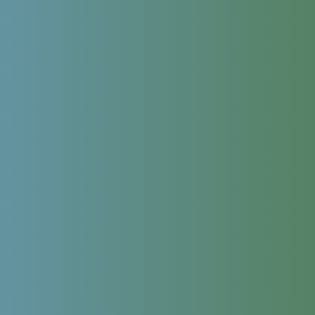
Тема
Ваше
сообщение (не обязательно)
Продолжая использовать сайт, я даю
согласие на обработку
персональных данных
в соответствии с
политикой обработки
персональных данных
,
политикой конфиденциальности сайта
и
согласие на обработку персональных данных с помощью
сервиса Яндекс.Метрика
Leave this field empty
Сколько