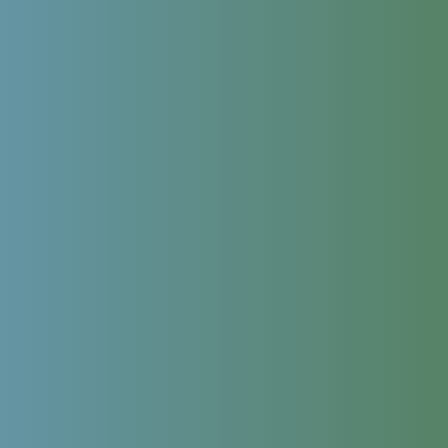
Продолжая использовать сайт, я даю
согласие на обработку
персональных данных
в соответствии с
политикой обработки
персональных данных
,
политикой конфиденциальности сайта
и
согласие на обработку персональных данных с помощью
сервиса Яндекс.Метрика
Leave this field empty
Сколько