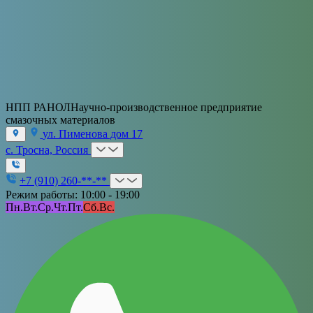
НПП РАНОЛ
Научно-производственное предприятие
смазочных материалов
ул. Пименова дом 17
с. Тросна, Россия
+7 (910) 260-**-**
Режим работы: 10:00 - 19:00
Пн.
Вт.
Ср.
Чт.
Пт.
Сб.
Вс.