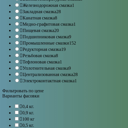
Железнодорожная смазка
1
Закладная смазка
28
Канатная смазка
8
Медно-графитовая смазка
1
Пищевая смазка
20
Подшипниковая смазка
9
Промышленные смазки
152
Редукторная смазка
19
Резьбовая смазка
8
Тефлоновая смазка
1
Уплотнительная смазка
9
Централизованная смазка
28
Электроконтактная смазка
1
Фильтровать по цене
Варианты фасовки
0,4 кг.
0,9 кг.
100 кг
0,5 кг.