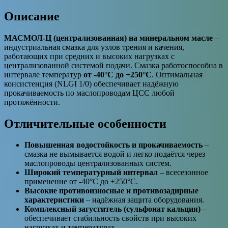
Описание
МАСМОЛ-Ц (централизованная) на минеральном масле
–
индустриальная смазка для узлов трения и качения,
работающих при средних и высоких нагрузках с
централизованной системой подачи. Смазка работоспособна в
интервале температур
от -40°C до +250°C
. Оптимальная
консистенция (NLGI 1/0) обеспечивает надёжную
прокачиваемость по маслопроводам ЦСС любой
протяжённости.
Отличительные особенности
Повышенная водостойкость и прокачиваемость
–
смазка не вымывается водой и легко подаётся через
маслопроводы централизованных систем.
Широкий температурный интервал
– всесезонное
применение от -40°C до +250°C.
Высокие противоизносные и противозадирные
характеристики
– надёжная защита оборудования.
Комплексный загуститель (сульфонат кальция)
–
обеспечивает стабильность свойств при высоких
нагрузках и температурах.