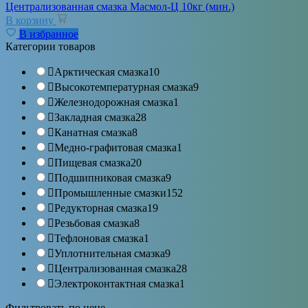
Централизованная смазка Масмол-Ц 10кг (мин.)
В корзину
В избранное
Категории товаров
Арктическая смазка
10
Высокотемпературная смазка
9
Железнодорожная смазка
1
Закладная смазка
28
Канатная смазка
8
Медно-графитовая смазка
1
Пищевая смазка
20
Подшипниковая смазка
9
Промышленные смазки
152
Редукторная смазка
19
Резьбовая смазка
8
Тефлоновая смазка
1
Уплотнительная смазка
9
Централизованная смазка
28
Электроконтактная смазка
1
Фильтровать по цене