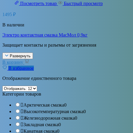
Посмотреть товар
Быстрый просмотр
1495
₽
В наличии
Электро контактная смазка МасМол 0,9кг
Защищает контакты и разъемы от загрязнения
Развернуть
В корзину
В избранное
Отображение единственного товара
Категории товаров
Арктическая смазка
0
Высокотемпературная смазка
0
Железнодорожная смазка
0
Закладная смазка
0
Канатная смазка
0