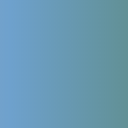
Продолжая использовать сайт, я даю
согласие на обработку
персональных данных
в соответствии с
политикой обработки
персональных данных
,
политикой конфиденциальности сайта
и
согласие на обработку персональных данных с помощью
сервиса Яндекс.Метрика
Leave this field empty
Сколько