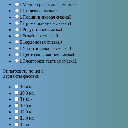
Медно-графитовая смазка
0
Пищевая смазка
0
Подшипниковая смазка
0
Промышленные смазки
1
Редукторная смазка
0
Резьбовая смазка
0
Тефлоновая смазка
0
Уплотнительная смазка
0
Централизованная смазка
0
Электроконтактная смазка
1
Фильтровать по цене
Варианты фасовки
0,4 кг.
0,9 кг.
100 кг
0,5 кг.
2,0 кг.
3,0 кг.
5 кг.