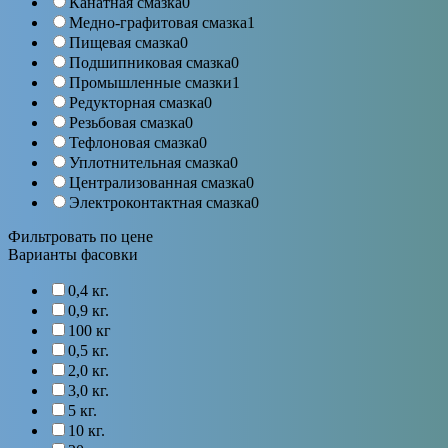
Канатная смазка
0
Медно-графитовая смазка
1
Пищевая смазка
0
Подшипниковая смазка
0
Промышленные смазки
1
Редукторная смазка
0
Резьбовая смазка
0
Тефлоновая смазка
0
Уплотнительная смазка
0
Централизованная смазка
0
Электроконтактная смазка
0
Фильтровать по цене
Варианты фасовки
0,4 кг.
0,9 кг.
100 кг
0,5 кг.
2,0 кг.
3,0 кг.
5 кг.
10 кг.