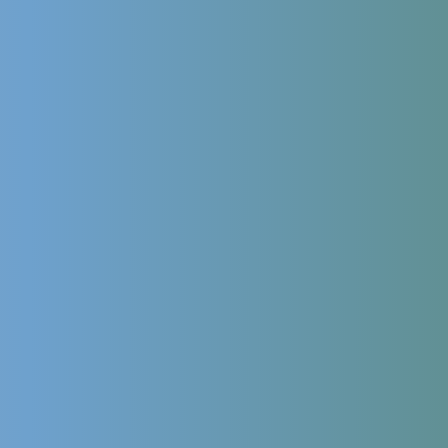
Продолжая использовать сайт, я даю
согласие на обработку
персональных данных
в соответствии с
политикой обработки
персональных данных
,
политикой конфиденциальности сайта
и
согласие на обработку персональных данных с помощью
сервиса Яндекс.Метрика
Leave this field empty
Сколько