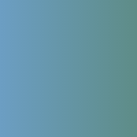
персональных данных
,
политикой конфиденциальности сайта
и
согласие на обработку персональных данных с помощью
сервиса Яндекс.Метрика
Leave this field empty
Сколько
Solve the math problem shown in the image to continue.