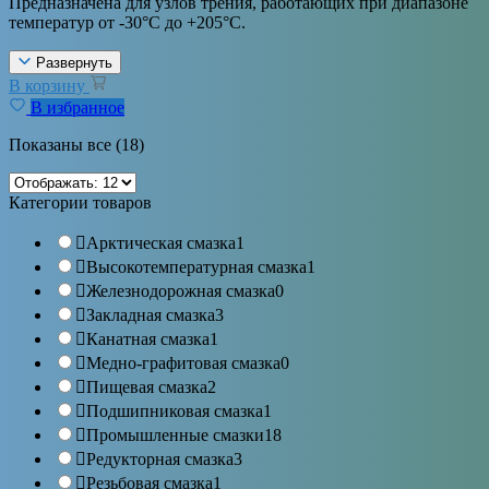
Предназначена для узлов трения, работающих при диапазоне
температур от -30°С до +205°С.
Развернуть
В корзину
В избранное
Показаны все (18)
Категории товаров
Арктическая смазка
1
Высокотемпературная смазка
1
Железнодорожная смазка
0
Закладная смазка
3
Канатная смазка
1
Медно-графитовая смазка
0
Пищевая смазка
2
Подшипниковая смазка
1
Промышленные смазки
18
Редукторная смазка
3
Резьбовая смазка
1