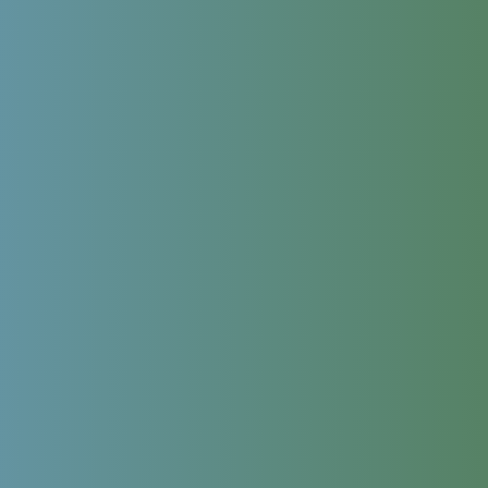
Ваше имя
Ваш e-mail
Тема
Ваше
сообщение (не обязательно)
Продолжая использовать сайт, я даю
согласие на обработку
персональных данных
в соответствии с
политикой обработки
персональных данных
,
политикой конфиденциальности сайта
и
согласие на обработку персональных данных с помощью
сервиса Яндекс.Метрика
Leave this field empty
Сколько