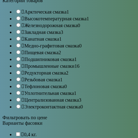
Категории товаров
Арктическая смазка
1
Высокотемпературная смазка
1
Железнодорожная смазка
0
Закладная смазка
3
Канатная смазка
1
Медно-графитовая смазка
0
Пищевая смазка
2
Подшипниковая смазка
1
Промышленные смазки
16
Редукторная смазка
2
Резьбовая смазка
1
Тефлоновая смазка
0
Уплотнительная смазка
1
Централизованная смазка
3
Электроконтактная смазка
0
Фильтровать по цене
Варианты фасовки
0,4 кг.