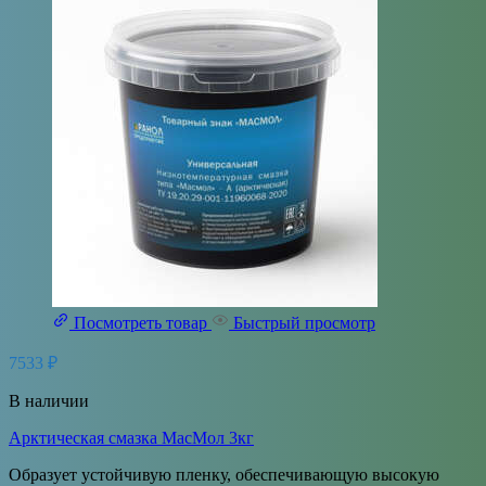
Посмотреть товар
Быстрый просмотр
7533
₽
В наличии
Арктическая смазка МасМол 3кг
Образует устойчивую пленку, обеспечивающую высокую