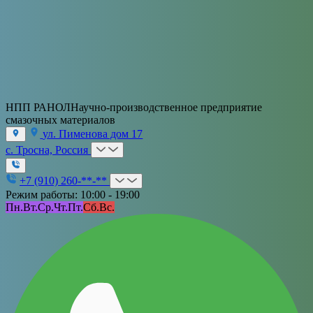
НПП РАНОЛ
Научно-производственное предприятие
смазочных материалов
ул. Пименова дом 17
с. Тросна, Россия
+7 (910) 260-**-**
Режим работы: 10:00 - 19:00
Пн.
Вт.
Ср.
Чт.
Пт.
Сб.
Вс.