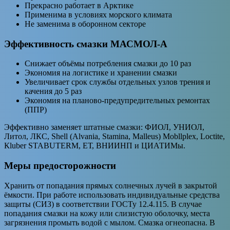
Прекрасно работает в Арктике
Применима в условиях морского климата
Не заменима в оборонном секторе
Эффективность смазки МАСМОЛ-А
Снижает объёмы потребления смазки до 10 раз
Экономия на логистике и хранении смазки
Увеличивает срок службы отдельных узлов трения и
качения до 5 раз
Экономия на планово-предупредительных ремонтах
(ППР)
Эффективно заменяет штатные смазки: ФИОЛ, УНИОЛ,
Литол, ЛКС, Shell (Alvania, Stamina, Malleus) Mobllplex, Loctite,
Кluber STABUTERM, ЕТ, ВНИИНП и ЦИАТИМы.
Меры предосторожности
Хранить от попадания прямых солнечных лучей в закрытой
ёмкости. При работе использовать индивидуальные средства
защиты (СИЗ) в соответствии ГОСТу 12.4.115. В случае
попадания смазки на кожу или слизистую оболочку, места
загрязнения промыть водой с мылом. Смазка огнеопасна. В