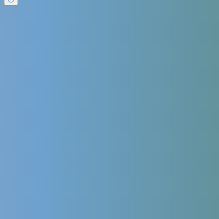
Ваше имя
Ваш e-mail
Тема
Ваше
сообщение (не обязательно)
Продолжая использовать сайт, я даю
согласие на обработку
персональных данных
в соответствии с
политикой обработки
персональных данных
,
политикой конфиденциальности сайта
и
согласие на обработку персональных данных с помощью
сервиса Яндекс.Метрика
Leave this field empty