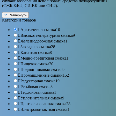
случаях возгорания использовать средства пожаротушения
(СЖБ-БФ-2, СИ-ВК или СИ-2).
Развернуть
Категории товаров
Арктическая смазка
10
Высокотемпературная смазка
9
Железнодорожная смазка
1
Закладная смазка
28
Канатная смазка
8
Медно-графитовая смазка
1
Пищевая смазка
20
Подшипниковая смазка
9
Промышленные смазки
152
Редукторная смазка
19
Резьбовая смазка
8
Тефлоновая смазка
1
Уплотнительная смазка
9
Централизованная смазка
28
Электроконтактная смазка
1