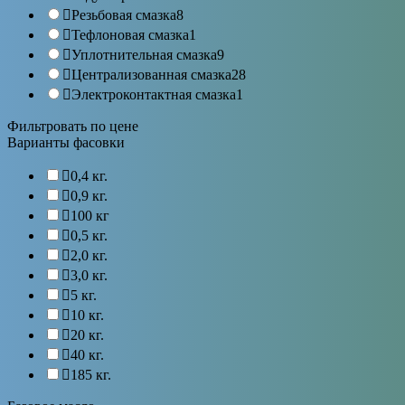
Резьбовая смазка
8
Тефлоновая смазка
1
Уплотнительная смазка
9
Централизованная смазка
28
Электроконтактная смазка
1
Фильтровать по цене
Варианты фасовки
0,4 кг.
0,9 кг.
100 кг
0,5 кг.
2,0 кг.
3,0 кг.
5 кг.
10 кг.
20 кг.
40 кг.
185 кг.