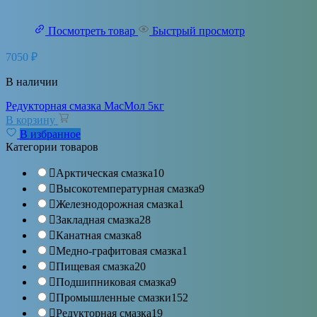
Посмотреть товар
Быстрый просмотр
7050
₽
В наличии
Редукторная смазка МасМол 5кг
В корзину
В избранное
Категории товаров
Арктическая смазка
10
Высокотемпературная смазка
9
Железнодорожная смазка
1
Закладная смазка
28
Канатная смазка
8
Медно-графитовая смазка
1
Пищевая смазка
20
Подшипниковая смазка
9
Промышленные смазки
152
Редукторная смазка
19