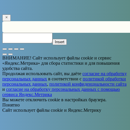
Solve the math problem shown in the image to continue.
Insert
ВНИМАНИЕ! Сайт использует файлы cookie и сервис
«Яндекс.Метрика» для сбора статистики и для повышения
удобства сайта.
Продолжая использовать сайт, вы даёте
согласие на обработку
персональных данных
в соответствии с
политикой обработки
персональных данных
,
политикой конфиденциальности сайта
и
согласие на обработку персональных данных с помощью
сервиса Яндекс.Метрика
Вы можете отключить cookie в настройках браузера.
Понятно
Сайт использует файлы cookie и Яндекс.Метрику