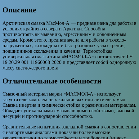
Описание
Арктическая смазка МасМол-А — предназначена для работы в
условиях крайнего севера и Арктики. Способна
противостоять вымыванию, агрессивным и обводнённым
средам. Кроме этого, предназначена для работы в тяжело-
нагруженных, тихоходных и быстроходных узлах трения,
подшипников скольжения и качения. Термостойкая
универсальная смазка типа «МАСМОЛ-А» соответствует ТУ
19.20.29-001-11960068-2020 и представляет собой однородную
массу светло-серого цвета.
Отличительные особенности
Смазочный материал марки «МАСМОЛ-А» использует
загуститель комплексных кальциевых или литиевых мыл.
Смазка инертна и химически стойка к различным материалам.
Обладает уникальными смазывающими свойствами, высокой
несущей и противоударной способностью.
Сравнительные испытания закладной смазки в сопоставлении
с импортными аналогами показали более высокие
характеристики по термостойкости и трибологии (индекс