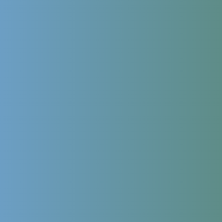
персональных данных
в соответствии с
политикой обработки
персональных данных
,
политикой конфиденциальности сайта
и
согласие на обработку персональных данных с помощью
сервиса Яндекс.Метрика
Leave this field empty
Сколько