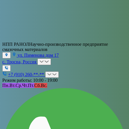
НПП РАНОЛ
Научно-производственное предприятие
смазочных материалов
ул. Пименова дом 17
с. Тросна, Россия
+7 (910) 260-**-**
Режим работы: 10:00 - 19:00
Пн.
Вт.
Ср.
Чт.
Пт.
Сб.
Вс.