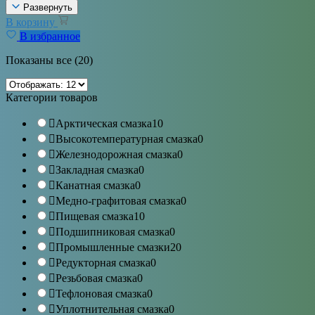
Развернуть
В корзину
В избранное
Показаны все (20)
Категории товаров
Арктическая смазка
10
Высокотемпературная смазка
0
Железнодорожная смазка
0
Закладная смазка
0
Канатная смазка
0
Медно-графитовая смазка
0
Пищевая смазка
10
Подшипниковая смазка
0
Промышленные смазки
20
Редукторная смазка
0
Резьбовая смазка
0
Тефлоновая смазка
0
Уплотнительная смазка
0