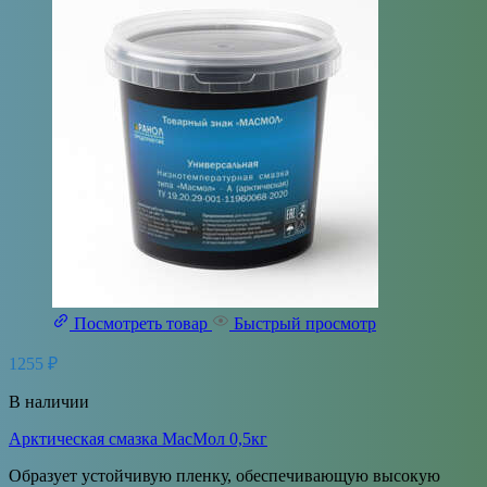
Посмотреть товар
Быстрый просмотр
1255
₽
В наличии
Арктическая смазка МасМол 0,5кг
Образует устойчивую пленку, обеспечивающую высокую