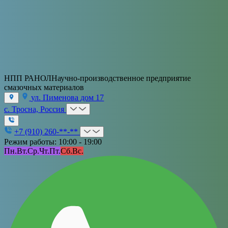
НПП РАНОЛ
Научно-производственное предприятие
смазочных материалов
ул. Пименова дом 17
с. Тросна, Россия
+7 (910) 260-**-**
Режим работы: 10:00 - 19:00
Пн.
Вт.
Ср.
Чт.
Пт.
Сб.
Вс.