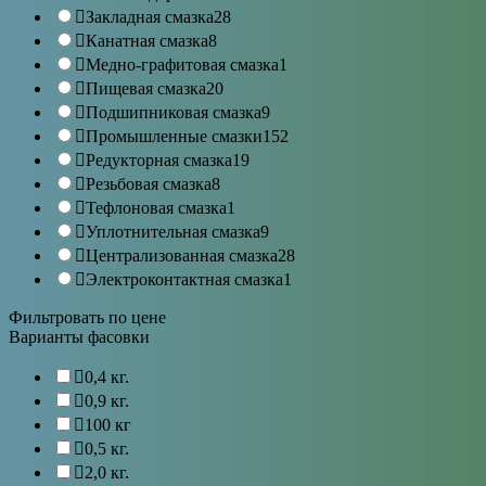
Закладная смазка
28
Канатная смазка
8
Медно-графитовая смазка
1
Пищевая смазка
20
Подшипниковая смазка
9
Промышленные смазки
152
Редукторная смазка
19
Резьбовая смазка
8
Тефлоновая смазка
1
Уплотнительная смазка
9
Централизованная смазка
28
Электроконтактная смазка
1
Фильтровать по цене
Варианты фасовки
0,4 кг.
0,9 кг.
100 кг
0,5 кг.
2,0 кг.