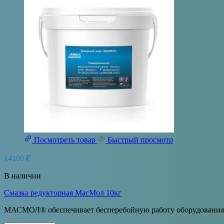
Посмотреть товар
Быстрый просмотр
14100
₽
В наличии
Cмазка редукторная МасМол 10кг
МАСМОЛ® обеспечивает бесперебойную работу оборудования