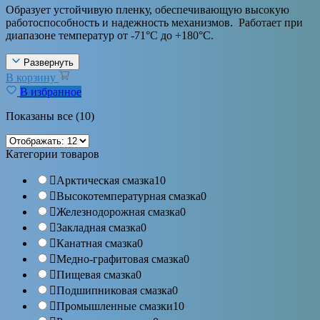
Образует устойчивую пленку, обеспечивающую высокую
работоспособность и надежность механизмов. Работает при
диапазоне температур от -71°С до +180°С.
Развернуть
В корзину
В избранное
Показаны все (10)
Категории товаров
Арктическая смазка
10
Высокотемпературная смазка
0
Железнодорожная смазка
0
Закладная смазка
0
Канатная смазка
0
Медно-графитовая смазка
0
Пищевая смазка
0
Подшипниковая смазка
0
Промышленные смазки
10