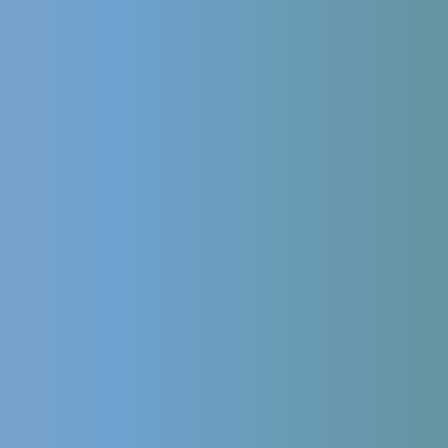
Продолжая использовать сайт, я даю
согласие на обработку
персональных данных
в соответствии с
политикой обработки
персональных данных
,
политикой конфиденциальности сайта
и
согласие на обработку персональных данных с помощью
сервиса Яндекс.Метрика
Leave this field empty
Сколько