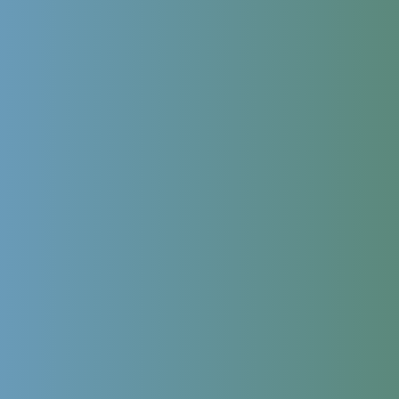
персональных данных
в соответствии с
политикой обработки
персональных данных
,
политикой конфиденциальности сайта
и
согласие на обработку персональных данных с помощью
сервиса Яндекс.Метрика
Leave this field empty
Сколько