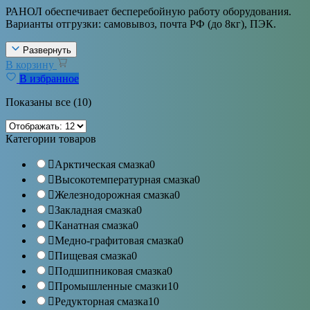
РАНОЛ обеспечивает бесперебойную работу оборудования.
Варианты отгрузки: самовывоз, почта РФ (до 8кг), ПЭК.
Развернуть
В корзину
В избранное
Показаны все (10)
Категории товаров
Арктическая смазка
0
Высокотемпературная смазка
0
Железнодорожная смазка
0
Закладная смазка
0
Канатная смазка
0
Медно-графитовая смазка
0
Пищевая смазка
0
Подшипниковая смазка
0
Промышленные смазки
10
Редукторная смазка
10