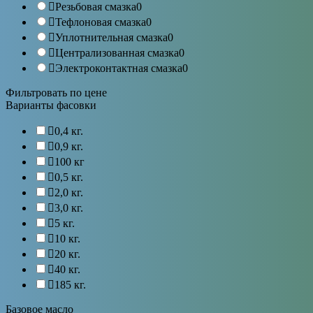
Резьбовая смазка
0
Тефлоновая смазка
0
Уплотнительная смазка
0
Централизованная смазка
0
Электроконтактная смазка
0
Фильтровать по цене
Варианты фасовки
0,4 кг.
0,9 кг.
100 кг
0,5 кг.
2,0 кг.
3,0 кг.
5 кг.
10 кг.
20 кг.
40 кг.
185 кг.
Базовое масло